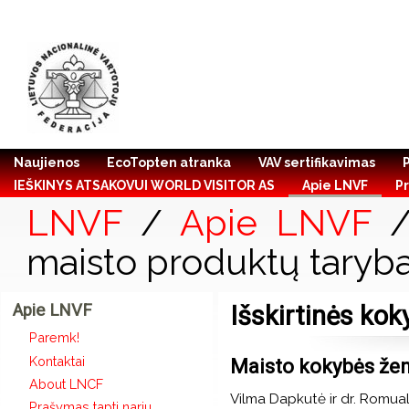
Naujienos
EcoTopten atranka
VAV sertifikavimas
IEŠKINYS ATSAKOVUI WORLD VISITOR AS
Apie LNVF
Pr
LNVF
/
Apie LNVF
maisto produktų taryb
Apie LNVF
Išskirtinės ko
Paremk!
Kontaktai
Maisto kokybės žen
About LNCF
Vilma Dapkutė ir dr. Romu
Prašymas tapti nariu