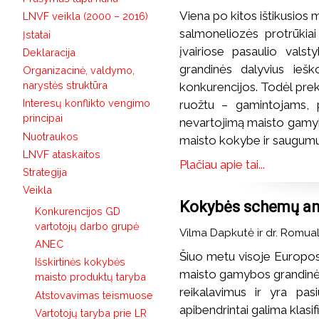
Viena po kitos ištikusios 
LNVF veikla (2000 – 2016)
salmoneliozės protrūkia
Įstatai
įvairiose pasaulio vals
Deklaracija
grandinės dalyvius ieško
Organizacinė, valdymo,
narystės struktūra
konkurencijos. Todėl prek
Interesų konflikto vengimo
ruožtu – gamintojams, 
principai
nevartojimą maisto gamybo
Nuotraukos
maisto kokybe ir saugumu b
LNVF ataskaitos
Plačiau apie tai...
Strategija
Veikla
Kokybės schemų an
Konkurencijos GD
vartotojų darbo grupė
Vilma Dapkutė ir dr. Romu
ANEC
Šiuo metu visoje Europos
Išskirtinės kokybės
maisto gamybos grandinėje
maisto produktų taryba
reikalavimus ir yra pasi
Atstovavimas teismuose
apibendrintai galima klasifi
Vartotojų taryba prie LR