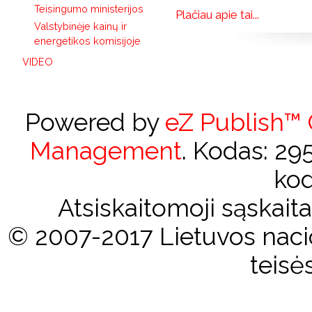
Teisingumo ministerijos
Plačiau apie tai...
Valstybinėje kainų ir
energetikos komisijoje
VIDEO
Powered by
eZ Publish™
Management
. Kodas: 2
kod
Atsiskaitomoji sąskai
© 2007-2017 Lietuvos nacio
teisė