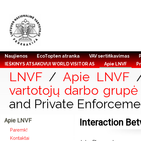
Naujienos
EcoTopten atranka
VAV sertifikavimas
IEŠKINYS ATSAKOVUI WORLD VISITOR AS
Apie LNVF
Pr
LNVF
/
Apie LNVF
vartotojų darbo grupė
and Private Enforceme
Apie LNVF
Interaction Be
Paremk!
Kontaktai