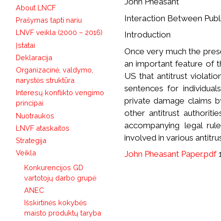
John Pheasant
About LNCF
Interaction Between Publ
Prašymas tapti nariu
LNVF veikla (2000 – 2016)
Introduction
Įstatai
Once very much the prese
Deklaracija
an important feature of t
Organizacinė, valdymo,
US that antitrust violatio
narystės struktūra
sentences for individuals
Interesų konflikto vengimo
private damage claims by
principai
other antitrust authori
Nuotraukos
accompanying legal rule
LNVF ataskaitos
involved in various antitrus
Strategija
Veikla
John Pheasant Paper.pdf
1
Konkurencijos GD
vartotojų darbo grupė
ANEC
Išskirtinės kokybės
maisto produktų taryba