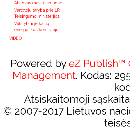
Atstovavimas teismuose
Vartotojų taryba prie LR
Teisingumo ministerijos
Valstybinėje kainų ir
energetikos komisijoje
VIDEO
Powered by
eZ Publish™
Management
. Kodas: 2
kod
Atsiskaitomoji sąskai
© 2007-2017 Lietuvos nacio
teisė