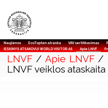
Naujienos
EcoTopten atranka
VAV sertifikavimas
IEŠKINYS ATSAKOVUI WORLD VISITOR AS
Apie LNVF
Pr
LNVF
/
Apie LNVF
/
LNVF veiklos ataskaita