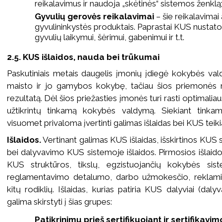
reikalavimus ir naudoja „skėtinės“ sistemos ženklą
Gyvulių gerovės reikalavimai
– šie reikalavimai
gyvulininkystės produktais. Paprastai KUS nustato
gyvulių laikymui, šėrimui, gabenimui ir t.t.
2.5. KUS išlaidos, nauda bei trūkumai
Paskutiniais metais daugelis įmonių įdiegė kokybės vald
maisto ir jo gamybos kokybę, tačiau šios priemonės 
rezultatą. Dėl šios priežasties įmonės turi rasti optimalia
užtikrintų tinkamą kokybės valdymą. Siekiant tinkam
visuomet privaloma įvertinti galimas išlaidas bei KUS tei
Išlaidos.
Vertinant galimas KUS išlaidas, išskirtinos KUS
bei dalyvavimo KUS sistemoje išlaidos. Pirmosios išlaido
KUS struktūros, tikslų, egzistuojančių kokybės sist
reglamentavimo detalumo, darbo užmokesčio, reklami
kitų rodiklių. Išlaidas, kurias patiria KUS dalyviai (da
galima skirstyti į šias grupes:
Patikrinimų prieš sertifikuojant ir sertifikavim