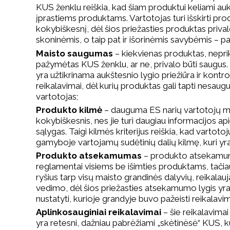
KUS ženklu reiškia, kad šiam produktui keliami auk
įprastiems produktams. Vartotojas turi išskirti prod
kokybiškesnį, dėl šios priežasties produktas prival
skoninėmis, o taip pat ir išorinėmis savybėmis – pak
Maisto saugumas
– kiekvienas produktas, neprik
pažymėtas KUS ženklu, ar ne, privalo būti saugus
yra užtikrinama aukštesnio lygio priežiūra ir kont
reikalavimai, dėl kurių produktas gali tapti nesaug
vartotojas;
Produkto kilmė
– dauguma ES narių vartotojų ma
kokybiškesnis, nes jie turi daugiau informacijos a
sąlygas. Taigi kilmės kriterijus reiškia, kad vartoto
gamyboje vartojamų sudėtinių dalių kilmę, kuri yra
Produkto atsekamumas
– produkto atsekamum
reglamentai visiems be išimties produktams, tači
ryšius tarp visų maisto grandinės dalyvių, reikal
vedimo, dėl šios priežasties atsekamumo lygis yra
nustatyti, kurioje grandyje buvo pažeisti reikalavim
Aplinkosauginiai reikalavimai
– šie reikalavimai
yra retesni, dažniau pabrėžiami „skėtinėsė“ KUS, 