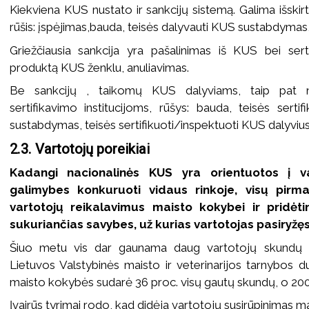
Kiekviena KUS nustato ir sankcijų sistemą. Galima išskir
rūšis: įspėjimas,bauda, teisės dalyvauti KUS sustabdymas
Griežčiausia sankcija yra pašalinimas iš KUS bei sert
produktą KUS ženklu, anuliavimas.
Be sankcijų , taikomų KUS dalyviams, taip pat 
sertifikavimo institucijoms, rūšys: bauda, teisės serti
sustabdymas, teisės sertifikuoti/inspektuoti KUS dalyviu
2.3. Vartotojų poreikiai
Kadangi nacionalinės KUS yra orientuotos į v
galimybes konkuruoti vidaus rinkoje, visų pirma
vartotojų reikalavimus maisto kokybei ir pridėt
sukuriančias savybes, už kurias vartotojas pasiryžę
Šiuo metu vis dar gaunama daug vartotojų skundų 
Lietuvos Valstybinės maisto ir veterinarijos tarnybos
maisto kokybės sudarė 36 proc. visų gautų skundų, o 2005
Įvairūs tyrimai rodo, kad didėja vartotojų susirūpinimas 