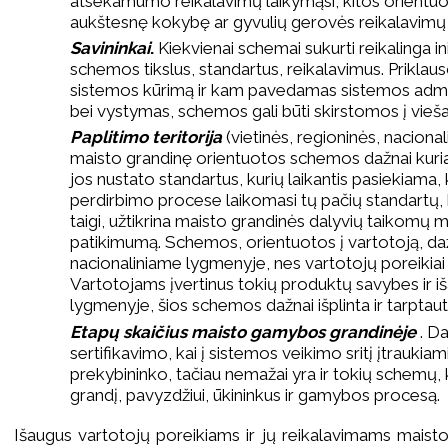
atsekamumo reikalavimų laikymąsi, kitos orientuot
aukštesnę kokybę ar gyvulių gerovės reikalavimų
Savininkai
.
Kiekvienai schemai sukurti reikalinga in
schemos tikslus, standartus, reikalavimus. Priklaus
sistemos kūrimą ir kam pavedamas sistemos admin
bei vystymas, schemos gali būti skirstomos į viešas
Paplitimo teritorija
(vietinės, regioninės, nacional
maisto grandinę orientuotos schemos dažnai kuria
jos nustato standartus, kurių laikantis pasiekiam
perdirbimo procese laikomasi tų pačių standartų, ku
taigi, užtikrina maisto grandinės dalyvių taikom
patikimumą. Schemos, orientuotos į vartotoją, da
nacionaliniame lygmenyje, nes vartotojų poreikiai į
Vartotojams įvertinus tokių produktų savybes ir i
lygmenyje, šios schemos dažnai išplinta ir tarptaut
Etapų skaičius maisto gamybos grandinėje
. D
sertifikavimo, kai į sistemos veikimo sritį įtraukiami
prekybininko, tačiau nemažai yra ir tokių schemų, k
grandį, pavyzdžiui, ūkininkus ir gamybos procesą.
Išaugus vartotojų poreikiams ir jų reikalavimams maist