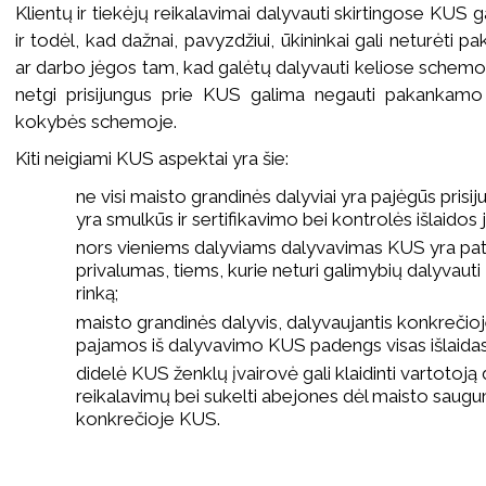
Klientų ir tiekėjų reikalavimai dalyvauti skirtingose KUS g
ir todėl, kad dažnai, pavyzdžiui, ūkininkai gali neturėti pa
ar darbo jėgos tam, kad galėtų dalyvauti keliose schemose.
netgi prisijungus prie KUS galima negauti pakankamo
kokybės schemoje.
Kiti neigiami KUS aspektai yra šie:
ne visi maisto grandinės dalyviai yra pajėgūs prisij
yra smulkūs ir sertifikavimo bei kontrolės išlaidos 
nors vieniems dalyviams dalyvavimas KUS yra patek
privalumas, tiems, kurie neturi galimybių dalyvauti 
rinką;
maisto grandinės dalyvis, dalyvaujantis konkrečioje
pajamos iš dalyvavimo KUS padengs visas išlaidas
didelė KUS ženklų įvairovė gali klaidinti vartotoj
reikalavimų bei sukelti abejones dėl maisto sau
konkrečioje KUS.