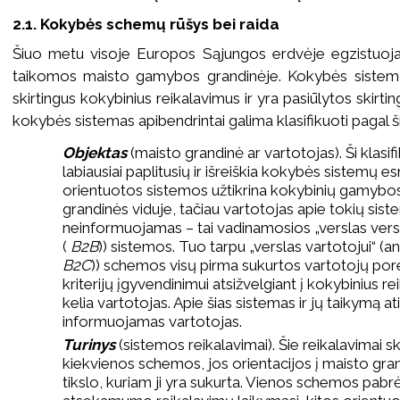
2.1. Kokybės schemų rūšys bei raida
Šiuo metu visoje Europos Sąjungos erdvėje egzistuoj
taikomos maisto gamybos grandinėje. Kokybės sistemo
skirtingus kokybinius reikalavimus ir yra pasiūlytos skirting
kokybės sistemas apibendrintai galima klasifikuoti pagal šiu
Objektas
(maisto grandinė ar vartotojas). Ši klasif
labiausiai paplitusių ir išreiškia kokybės sistemų e
orientuotos sistemos užtikrina kokybinių gamybos
grandinės viduje, tačiau vartotojas apie tokių sis
neinformuojamas – tai vadinamosios „verslas verslu
(
B2B
)) sistemos. Tuo tarpu „verslas vartotojui“ (an
B2C
)) schemos visų pirma sukurtos vartotojų pore
kriterijų įgyvendinimui atsižvelgiant į kokybinius r
kelia vartotojas. Apie šias sistemas ir jų taikymą a
informuojamas vartotojas.
Turinys
(sistemos reikalavimai). Šie reikalavimai s
kiekvienos schemos, jos orientacijos į maisto gr
tikslo, kuriam ji yra sukurta. Vienos schemos pa