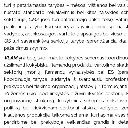
turi 3 patariamąsias tarybas – mėsos, vištienos bei vaisi
nustato standarto reikalavimus bei kitas taisykles 
sektoriuje,
CMA
jose turi patariamojo balso teisę. Pat
patikėtinių taryba, kuri sudaryta iš įvairių sričių specia
vadybos, aplinkosaugos, vartotojų apsaugos bei viešojo a
QS
turi savarankišką sankcijų tarybą, sprendžiančią kla
pažeidimus skyrimo.
VLAM
yra belgiškoji maisto kokybės schemas koordinuojant
užsiimanti kokybiškų flamandų produktų vartojimo skat
sektorių įmonių, flamandų vyriausybės bei ES (para
koordinuoja taryba, sudaryta iš svarbiausių profesion
prekybos bei tiekimo organizacijų atstovų ir formuojant
10 žemės ūkio, sodininkystės ir žuvininkystės sektorių, 
organizacinę struktūrą, kokybinius schemos reikalavim
politiką bei kiekvienam sektoriui atskirą kokybės že
kiaulienos produkcijai taikoma schema, kuri apima visas 
perdirbime bei prekyboje veikiančias grandis ir detal