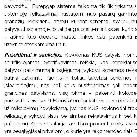
pavyzdžiui, Eurepgap sistema taikoma tik ūkininkams
sistemoje reikalavimai nustatomi nuo pašarų gamint
grandžių. Kiekvienu atveju kuriant schemą, svarbu num
dalyvauti schemoje, o tai daugiausiai lemia tikslas, kurio
– apimti kuo didesnę maisto rinkos dalį, patenkinti iš
užtikrinti atsekamumą ir t.t.
Pažeidimai ir sankcijos.
Kiekvienas KUS dalyvis, norin
sertifikuojamas. Sertifikavimas reiškia, kad nepriklaus
dalyvio patikimumą ir pajėgumą įvykdyti schemos reikal
būtina užtikrinti, kad jis ir toliau laikytųsi schemos
įsipareigojimų, nes bet koks nusižengimas gali padar
grandinės dalyviams, visų pirma – pakenkti kokybės
priežasties visose KUS nustatomi privalomi kontrolės insti
už reikalavimų nevykdymą. Įvairios KUS nevienodai trakt
reikalauja vykdyti visus be išimties reikalavimus ir bet 
pažeidimu. Kitos reikalauja tam tikro procento reikalavim
yra besąlygiškai privalomi, o kurie yra rekomendaciniai (
E