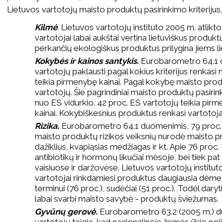
Lietuvos vartotojų maisto produktų pasirinkimo kriterijus, 
Kilmė
.
Lietuvos vartotojų instituto 2005 m. atlikto
vartotojai labai aukštai vertina lietuviškus produk
perkančių ekologiškus produktus prilygina jiems l
Kokybės ir kainos santykis.
Eurobarometro 64.1 
vartotojų paklausti pagal kokius kriterijus renkas
teikia pirmenybę kainai. Pagal kokybę maisto prod
vartotojų. Šie pagrindiniai maisto produktų pasirink
nuo ES vidurkio. 42 proc. ES vartotojų teikia pir
kainai. Kokybiškesnius produktus renkasi vartotojai
Rizika.
Eurobarometro 64.1 duomenimis, 79 proc. L
maisto produktų rizikos veiksnių nurodė maisto pr
dažiklius, kvapiąsias medžiagas ir kt. Apie 76 proc
antibiotikų ir hormonų likučiai mėsoje, bei tiek pat 
vaisiuose ir daržovėse. Lietuvos vartotojų instit
vartotojai rinkdamiesi produktus daugiausia dėmes
terminui (76 proc.), sudėčiai (51 proc.). Todėl dary
labai svarbi maisto savybė - produktų šviežumas.
Gyvūnų gerovė.
Eurobarometro 63.2 (2005 m.) d