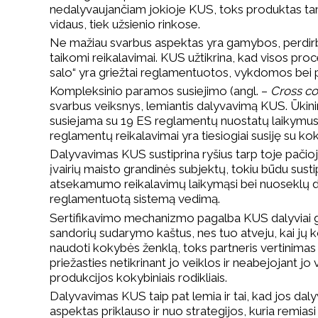
nedalyvaujančiam jokioje KUS, toks produktas ta
vidaus, tiek užsienio rinkose.
Ne mažiau svarbus aspektas yra gamybos, perdi
taikomi reikalavimai. KUS užtikrina, kad visos pro
salo“ yra griežtai reglamentuotos, vykdomos bei p
Kompleksinio paramos susiejimo (angl. –
Cross c
svarbus veiksnys, lemiantis dalyvavimą KUS. Ūki
susiejama su 19 ES reglamentų nuostatų laikymusi. 
reglamentų reikalavimai yra tiesiogiai susiję su 
Dalyvavimas KUS sustiprina ryšius tarp toje pači
įvairių maisto grandinės subjektų, tokiu būdu susti
atsekamumo reikalavimų laikymąsi bei nuoseklų do
reglamentuotą sistemą vedimą.
Sertifikavimo mechanizmo pagalba KUS dalyviai ga
sandorių sudarymo kaštus, nes tuo atveju, kai jų k
naudoti kokybės ženklą, toks partneris vertinimas 
priežasties netikrinant jo veiklos ir neabejojant j
produkcijos kokybiniais rodikliais.
Dalyvavimas KUS taip pat lemia ir tai, kad jos dal
aspektas priklauso ir nuo strategijos, kuria remias