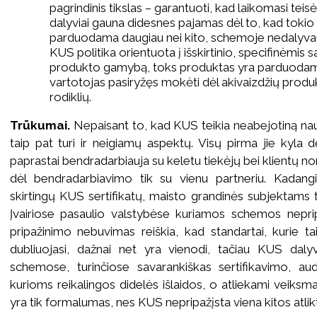
pagrindinis tikslas – garantuoti, kad laikomasi teis
dalyviai gauna didesnes pajamas dėl to, kad tokio 
parduodama daugiau nei kito, schemoje nedalyvauj
KUS politika orientuota į išskirtinio, specifinėmis
produkto gamybą, toks produktas yra parduodama
vartotojas pasiryžęs mokėti dėl akivaizdžių prod
rodiklių.
Trūkumai.
Nepaisant to, kad KUS teikia neabejotiną nau
taip pat turi ir neigiamų aspektų. Visų pirma jie kyla d
paprastai bendradarbiauja su keletu tiekėjų bei klientų no
dėl bendradarbiavimo tik su vienu partneriu. Kadang
skirtingų KUS sertifikatų, maisto grandinės subjektams
Įvairiose pasaulio valstybėse kuriamos schemos neprip
pripažinimo nebuvimas reiškia, kad standartai, kurie t
dubliuojasi, dažnai net yra vienodi, tačiau KUS dalyv
schemose, turinčiose savarankiškas sertifikavimo, aud
kurioms reikalingos didelės išlaidos, o atliekami veiksmai
yra tik formalumas, nes KUS nepripažįsta viena kitos atli