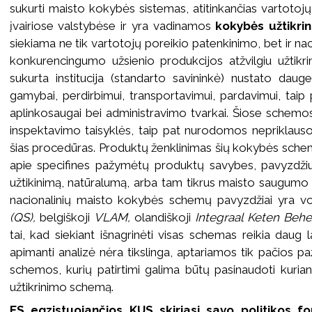
sukurti maisto kokybės sistemas, atitinkančias vartotojų 
įvairiose valstybėse ir yra vadinamos
kokybės užtikr
siekiama ne tik vartotojų poreikio patenkinimo, bet ir na
konkurencingumo užsienio produkcijos atžvilgiu užtikr
sukurta institucija (standarto savininkė) nustato daug
gamybai, perdirbimui, transportavimui, pardavimui, taip p
aplinkosaugai bei administravimo tvarkai. Šiose schemo
inspektavimo taisyklės, taip pat nurodomos nepriklausomo
šias procedūras. Produktų ženklinimas šių kokybės sche
apie specifines pažymėtų produktų savybes, pavyzdžiui
užtikinimą, natūralumą, arba tam tikrus maisto saugumo u
nacionalinių maisto kokybės schemų pavyzdžiai yra vo
(QS),
belgiškoji
VLAM,
olandiškoji
Integraal Keten Behe
tai, kad siekiant išnagrinėti visas schemas reikia daug 
apimanti analizė nėra tikslinga, aptariamos tik pačios p
schemos, kurių patirtimi galima būtų pasinaudoti kuria
užtikrinimo schemą.
ES egzistuojančios KUS skiriasi savo politikos fo