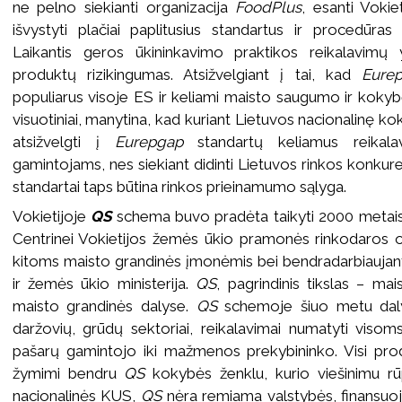
ne pelno siekianti organizacija
FoodPlus
, esanti Vokie
išvystyti plačiai paplitusius standartus ir procedūra
Laikantis geros ūkininkavimo praktikos reikalavim
produktų rizikingumas. Atsižvelgiant į tai, kad
Eure
populiarus visoje ES ir keliami maisto saugumo ir kokybė
visuotiniai, manytina, kad kuriant Lietuvos nacionalinę ko
atsižvelgti į
Eurepgap
standartų keliamus reikal
gamintojams, nes siekiant didinti Lietuvos rinkos konkur
standartai taps būtina rinkos prieinamumo sąlyga.
Vokietijoje
QS
schema buvo pradėta taikyti 2000 metai
Centrinei Vokietijos žemės ūkio pramonės rinkodaros or
kitoms maisto grandinės įmonėmis bei bendradarbiaujan
ir žemės ūkio ministerija.
QS
, pagrindinis tikslas – m
maisto grandinės dalyse.
QS
schemoje šiuo metu dalyv
daržovių, grūdų sektoriai, reikalavimai numatyti viso
pašarų gamintojo iki mažmenos prekybininko. Visi pro
žymimi bendru
QS
kokybės ženklu, kurio viešinimu rū
nacionalinės KUS,
QS
nėra remiama valstybės, finansuoj