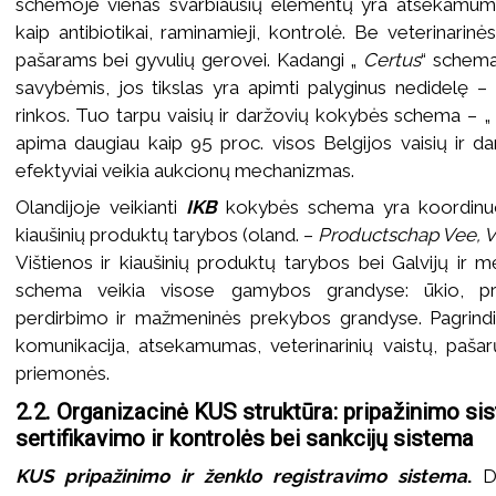
schemoje vienas svarbiausių elementų yra atsekamuma
kaip antibiotikai, raminamieji, kontrolė. Be veterinarinė
pašarams bei gyvulių gerovei. Kadangi „
Certus
“ schema
savybėmis, jos tikslas yra apimti palyginus nedidelę – 
rinkos. Tuo tarpu vaisių ir daržovių kokybės schema – 
apima daugiau kaip 95 proc. visos Belgijos vaisių ir d
efektyviai veikia aukcionų mechanizmas.
Olandijoje veikianti
IKB
kokybės schema yra koordinuo
kiaušinių produktų tarybos (oland. –
Productschap Vee, V
Vištienos ir kiaušinių produktų tarybos bei Galvijų ir 
schema veikia visose gamybos grandyse: ūkio, pr
perdirbimo ir mažmeninės prekybos grandyse. Pagrindin
komunikacija, atsekamumas, veterinarinių vaistų, pašar
priemonės.
2.2. Organizacinė KUS struktūra: pripažinimo sis
sertifikavimo ir kontrolės bei sankcijų sistema
KUS pripažinimo ir ženklo registravimo sistema
.
Da