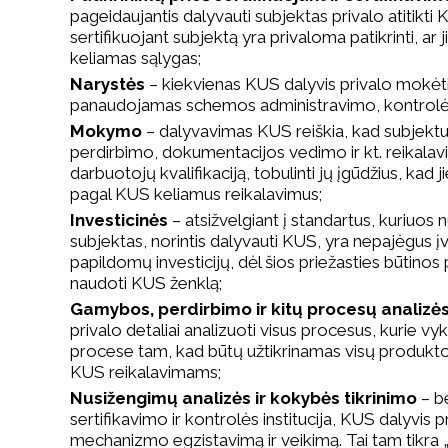
pageidaujantis dalyvauti subjektas privalo atitikti 
sertifikuojant subjektą yra privaloma patikrinti, ar ji
keliamas sąlygas;
Narystės
– kiekvienas KUS dalyvis privalo mokėti
panaudojamas schemos administravimo, kontrolės 
Mokymo
– dalyvavimas KUS reiškia, kad subjekt
perdirbimo, dokumentacijos vedimo ir kt. reikalavima
darbuotojų kvalifikaciją, tobulinti jų įgūdžius, kad j
pagal KUS keliamus reikalavimus;
Investicinės
– atsižvelgiant į standartus, kuriuos 
subjektas, norintis dalyvauti KUS, yra nepajėgus 
papildomų investicijų, dėl šios priežasties būtinos
naudoti KUS ženklą;
Gamybos, perdirbimo ir kitų procesų analizė
privalo detaliai analizuoti visus procesus, kurie
procese tam, kad būtų užtikrinamas visų produkto 
KUS reikalavimams;
Nusižengimų analizės ir kokybės tikrinimo
– be
sertifikavimo ir kontrolės institucija, KUS dalyvis p
mechanizmo egzistavimą ir veikimą. Tai tam tikra „d