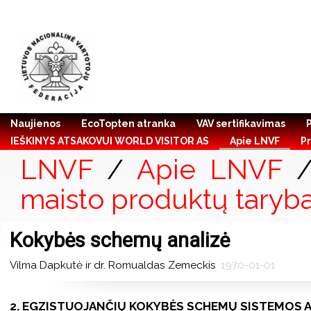
Naujienos
EcoTopten atranka
VAV sertifikavimas
IEŠKINYS ATSAKOVUI WORLD VISITOR AS
Apie LNVF
Pr
LNVF
/
Apie LNVF
maisto produktų taryb
Kokybės schemų analizė
Vilma Dapkutė ir dr. Romualdas Zemeckis
1970-01-01
2. EGZISTUOJANČIŲ KOKYBĖS SCHEMŲ SISTEMOS 