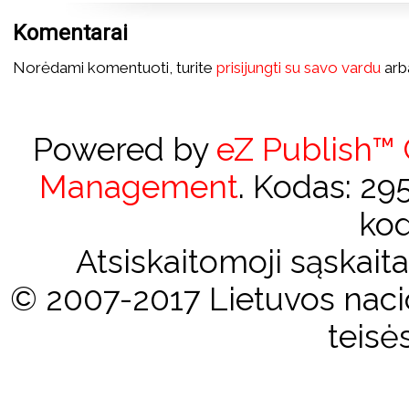
Komentarai
Norėdami komentuoti, turite
prisijungti su savo vardu
ar
Powered by
eZ Publish™
Management
. Kodas: 2
kod
Atsiskaitomoji sąskai
© 2007-2017 Lietuvos nacio
teisė