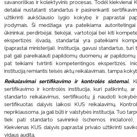
savanoriškas ir kolektyvinis procesas. Todėl kiekvienai K
detaliai nustatanti standartus ir pasirenkanti sertifikavi
užtikrinti aukščiausio lygio kokybę ir paprastai pap
įrodymais. Ši medžiaga yra pateikiama autoritetingai 
ūkininkai, perdirbėjai, tiekėjai, vartotojai bei kiti komp
ekspertizės išvadą, standartai yra pateikiami kompete
(paprastai ministerijai). Institucija, gavusi standartus, turi 
pat gali pareikalauti papildomų duomenų ar papildomų 
pat teikiami tvirtinti kompetentingos ekspertizės. Ini
instituciją remiantis teisės aktų reikalavimais, tampa koky
Reikalavimai sertifikavimo ir kontrolės sistemai
.
Ki
sertifikavimo ir kontrolės institucija, kuri patikrintų, 
standarto reikalavimus, sertifikuotų jį naudoti kokyb
sertifikuotas dalyvis laikosi KUS reikalavimų. Kontro
nepriklausoma, ja gali būti ir valstybės institucija. Tuo tarpu
tiek pati standarto savininkė (schemos iniciatorė), t
Kiekvienas KUS dalyvis paprastai privalo užtikrinti sa
vidaus auditą.