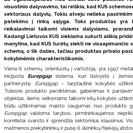
visuotinio dalyvavimo, tai reiškia, kad KUS schemos
sektoriaus dalyvių. Tokiu atveju nelieka pasirinkim
patekimo į rinką sąlyga. Toks produktas yra k
reikalavimai taikomi visiems dalyviams, praran
Kadangi Lietuvos KUS siekiama sukurti aiškią pridė
manytina, kad KUS turėtų siekti ne visaapimančio se
schemą, o tik dalies, tačiau produktas privalo pasiž
kokybinėmis charakteristikomis.
Viena iš schemų, orientuotų į vartotoją, yra 1997 met
inicijuota
Eurepgap
sistema, kuri išsivystė į žemė
partnerystę.
Eurepgap
– tarptautinė kokybės užtikr
Tolesnis produkto perdirbimas, gabenimas ir pardav
objektas, šiems veiksmams taikomi kitų kokybės užtikri
būdu užtikrinamas maisto saugumas nuo produkto ga
Eurepgap
valdoma tarybos, pirmininkaujamos neprikla
komitetai svarsto ir sprendžia sektorinius klausimus. Vis
mažmenos prekybininkų ir pusę iš ūkininkų/tiekėjų atstov