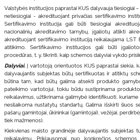
Valstybės institucijos paprastai KUS dalyvauja tiesiogiai –
netiesiogiai - akredituojant privačias sertifikavimo insti
Sertifikavimo institucija gali būti tiesiogiai akreditu
nacionalinių akreditavimo tarnybų, įgaliotų atlikti ak
akredituojant sertifikavimo instituciją reikalaujama LS
atitikimo. Sertifikavimo institucijos gali būti įgaliot
procedūras, t. y. tikrinti, kaip schemos dalyviai vykdo prisi
Dalyviai.
Į vartotoją orientuotos KUS paprastai siekia, 
dalyvaujantis subjektas būtų sertifikuotas ir atitiktų s
būtina tam, kad būtų galima atsekti produkto gamybo
pateikimo vartotojui, tokiu būdu sustiprinama produkt
reikalavimus, užtikrinama galimybė identifikuoti, kuri
nesilaikoma nustatytų standartų. Galima išskirti šiuos se
pašarų gamintojai, ūkininkai (gamintojai), vežėjai, perdirbė
tiek mažmenos).
Kiekvienas maisto grandinėje dalyvaujantis subjektas tur
reikalavimų. Priklausomai nuo konkrečios schemos, g