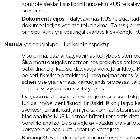
kontrolė siekiant sustiprinti nuoseklų KUS reikal
prevenciją;
Dokumentacijos
– dalyvavimas KUS reiškia, kad j
dokumentacijos vedimo reikalavimai. Tai visų pir
principu, kuris yra ypatingai svarbus kiekvienoje K
Nauda
yra daugialypė ir turi keletą aspektų:
Visų pirma, dažnai dalyvavimas kokybės sistemoje 
Šiuo metu daugelis mažmeninės prekybos atstovų re
patvirtinančių, kad šie dalyvauja vienoje ar kitoje
be sertifikavimo patekimas į rinką neįmanomas. V
schemose yra nemažai kainuojantis procesas, tai gali
mažiau išsivysčiusioms valstybėms.
Dalyvavimas kokybės schemoje reiškia, kad tokį 
turi galimybę identifikuoti jį ir išskirti iš kitų tarp
sveikesnį žinant, kad jam yra taikomi aukštesni sa
Nacionalinės KUS kuriamos būtent remiantis detali
poreikio analize. Šiuo atveju akivaizdus yra varto
kokybe, tuo pačiu užtikrinant jo vartojimą.
Kadangi KUS produktui keliami aukštesni reikalavi