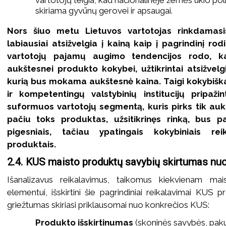
vartotojų teigia, kad nacionalinėje žemės ūkio pol
skiriama gyvūnų gerovei ir apsaugai.
Nors šiuo metu Lietuvos vartotojas rinkdamas
labiausiai atsižvelgia į kainą kaip į pagrindinį rodik
vartotojų pajamų augimo tendencijos rodo, ka
aukštesnei produkto kokybei, užtikrintai atsižvelgi
kurią bus mokama aukštesnė kaina. Taigi kokybiškas,
ir kompetentingų valstybinių institucijų pripaž
suformuos vartotojų segmentą, kuris pirks tik au
pačiu toks produktas, užsitikrinęs rinką, bus p
pigesniais, tačiau ypatingais kokybiniais reik
produktais.
2.4. KUS maisto produktų savybių skirtumas nuo 
Išanalizavus reikalavimus, taikomus kiekvienam mai
elementui, išskirtini šie pagrindiniai reikalavimai KUS p
griežtumas skiriasi priklausomai nuo konkrečios KUS:
Produkto išskirtinumas
(skoninės savybės, pak