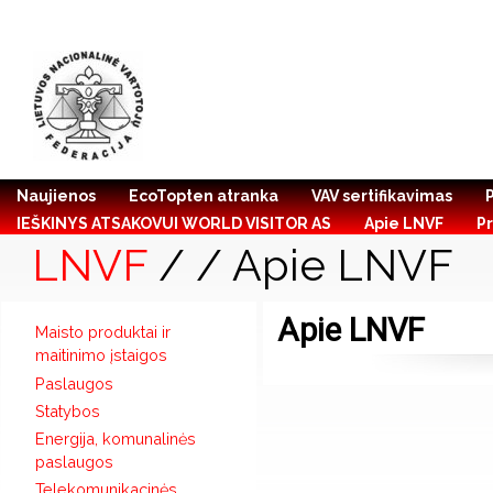
Naujienos
EcoTopten atranka
VAV sertifikavimas
IEŠKINYS ATSAKOVUI WORLD VISITOR AS
Apie LNVF
Pr
LNVF
/
/ Apie LNVF
Apie LNVF
Maisto produktai ir
maitinimo įstaigos
Paslaugos
Statybos
Energija, komunalinės
paslaugos
Telekomunikacinės