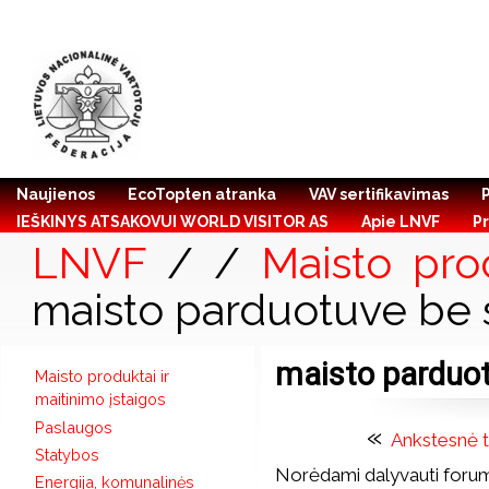
Naujienos
EcoTopten atranka
VAV sertifikavimas
IEŠKINYS ATSAKOVUI WORLD VISITOR AS
Apie LNVF
Pr
LNVF
/
/
Maisto prod
maisto parduotuve be 
maisto parduot
Maisto produktai ir
maitinimo įstaigos
Paslaugos
«
Ankstesnė 
Statybos
Norėdami dalyvauti forum
Energija, komunalinės