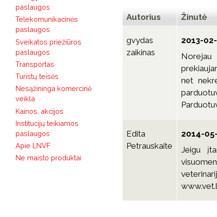
paslaugos
Autorius
Žinutė
Telekomunikacinės
paslaugos
gvydas
2013-02-
Sveikatos priežiūros
zaikinas
paslaugos
Norejau 
Transportas
prekiauja
Turistų teisės
net nekr
Nesąžininga komercinė
parduot
veikla
Parduotu
Kainos, akcijos
Institucijų teikiamos
Edita
2014-05-
paslaugos
Petrauskaite
Apie LNVF
Jeigu įt
Ne maisto produktai
visuomen
veterina
www.vet.l