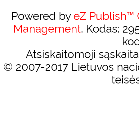
Powered by
eZ Publish™
Management
. Kodas: 2
kod
Atsiskaitomoji sąskai
© 2007-2017 Lietuvos nacio
teisė