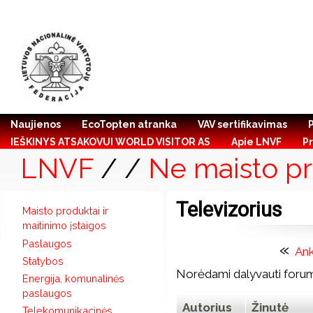
Naujienos
EcoTopten atranka
VAV sertifikavimas
IEŠKINYS ATSAKOVUI WORLD VISITOR AS
Apie LNVF
Pr
LNVF
/
/
Ne maisto pr
Televizorius
Maisto produktai ir
maitinimo įstaigos
Paslaugos
«
An
Statybos
Norėdami dalyvauti forum
Energija, komunalinės
paslaugos
Autorius
Žinutė
Telekomunikacinės