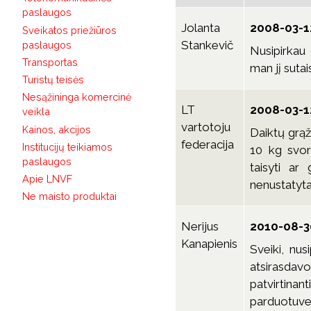
paslaugos
Jolanta
2008-03-12
Sveikatos priežiūros
Stankevič
paslaugos
Nusipirkau 
Transportas
man jį suta
Turistų teisės
Nesąžininga komercinė
LT
2008-03-12
veikla
vartotoju
Kainos, akcijos
Daiktų grąž
federacija
Institucijų teikiamos
10 kg svor
paslaugos
taisyti ar
Apie LNVF
nenustatyta 
Ne maisto produktai
Nerijus
2010-08-3
Kanapienis
Sveiki, nus
atsirasdavo
patvirtina
parduotuves