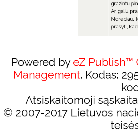
grazintu pin
Ar galiu pr
Noreciau, k
prasyti, ka
Powered by
eZ Publish™
Management
. Kodas: 2
kod
Atsiskaitomoji sąskai
© 2007-2017 Lietuvos nacio
teisė