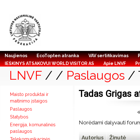
Naujienos
EcoTopten atranka
VAV sertifikavimas
IEŠKINYS ATSAKOVUI WORLD VISITOR AS
Apie LNVF
Pr
LNVF
/
/
Paslaugos
/ 
Tadas Grigas a
Maisto produktai ir
maitinimo įstaigos
Paslaugos
Statybos
Norėdami dalyvauti forum
Energija, komunalinės
paslaugos
Autorius
Žinutė
Telekomunikacinės