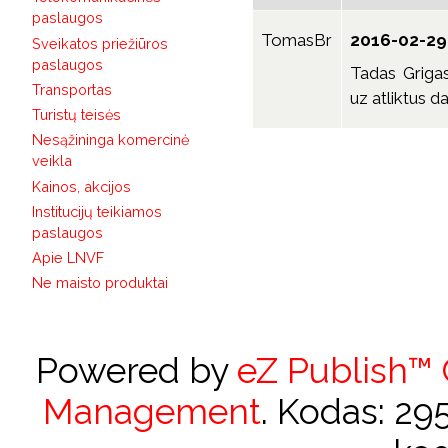
paslaugos
TomasBr
2016-02-29 
Sveikatos priežiūros
paslaugos
Tadas Griga
Transportas
uz atliktus d
Turistų teisės
Nesąžininga komercinė
veikla
Kainos, akcijos
Institucijų teikiamos
paslaugos
Apie LNVF
Ne maisto produktai
Powered by
eZ Publish™
Management
. Kodas: 2