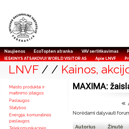
Naujienos
EcoTopten atranka
VAV sertifikavimas
IEŠKINYS ATSAKOVUI WORLD VISITOR AS
Apie LNVF
Pr
LNVF
/
/
Kainos, akcij
MAXIMA: žaislai
Maisto produktai ir
maitinimo įstaigos
Paslaugos
«
Statybos
Norėdami dalyvauti forum
Energija, komunalinės
paslaugos
Autorius
Žinutė
Telekomunikacinės