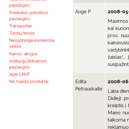
paslaugos
Auge P
2008-05-
Sveikatos priežiūros
paslaugos
Maximos t
Transportas
kai kurio
Turistų teisės
proc. nuo
Nesąžininga komercinė
kainavusia
veikla
vadybinink
Kainos, akcijos
žaislas“.
Institucijų teikiamos
susipažint
paslaugos
Apie LNVF
Edita
2008-06-
Ne maisto produktai
Petrauskaite
Laba dien
Didieji 
kreiptis 
Mano nuom
taikoma n
reklamuoj