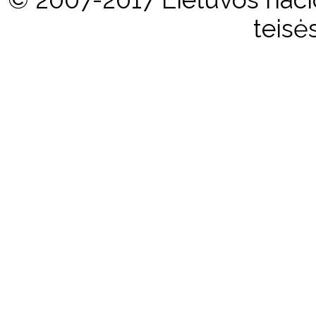
teisė