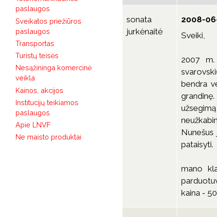
paslaugos
sonata
2008-06-
Sveikatos priežiūros
jurkėnaitė
paslaugos
Sveiki,
Transportas
Turistų teisės
2007 m. 
Nesąžininga komercinė
svarovskių
veikla
bendra ve
Kainos, akcijos
grandinę
Institucijų teikiamos
užsegimą
paslaugos
neužkabin
Apie LNVF
Nunešus j
Ne maisto produktai
pataisyti.
mano kla
parduotuv
kaina - 5