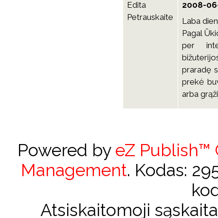
Edita
2008-06-
Petrauskaite
Laba dien
Pagal Ūkio
per int
bižuterijo
praradę s
prekė buv
arba grąž
Powered by
eZ Publish™
Management
. Kodas: 2
kod
Atsiskaitomoji sąskai