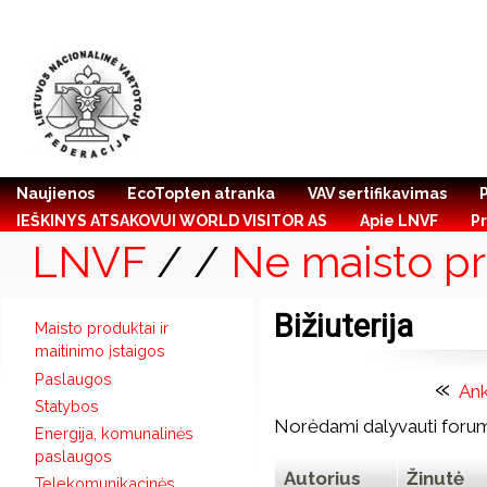
Naujienos
EcoTopten atranka
VAV sertifikavimas
IEŠKINYS ATSAKOVUI WORLD VISITOR AS
Apie LNVF
Pr
LNVF
/
/
Ne maisto pr
Bižiuterija
Maisto produktai ir
maitinimo įstaigos
Paslaugos
«
An
Statybos
Norėdami dalyvauti forum
Energija, komunalinės
paslaugos
Autorius
Žinutė
Telekomunikacinės