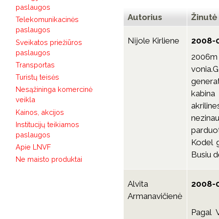
paslaugos
Autorius
Žinutė
Telekomunikacinės
paslaugos
Nijole Kirliene
2008-0
Sveikatos priežiūros
paslaugos
2006m 
Transportas
vonia
Turistų teisės
genera
Nesąžininga komercinė
kabina
veikla
akrilin
Kainos, akcijos
nezinau
Institucijų teikiamos
parduot
paslaugos
Kodel g
Apie LNVF
Busiu d
Ne maisto produktai
Alvita
2008-0
Armanavičienė
Pagal 