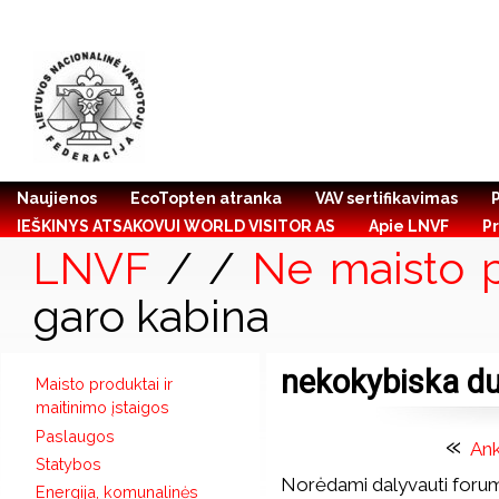
Naujienos
EcoTopten atranka
VAV sertifikavimas
IEŠKINYS ATSAKOVUI WORLD VISITOR AS
Apie LNVF
Pr
LNVF
/
/
Ne maisto p
garo kabina
nekokybiska du
Maisto produktai ir
maitinimo įstaigos
Paslaugos
«
An
Statybos
Norėdami dalyvauti forum
Energija, komunalinės