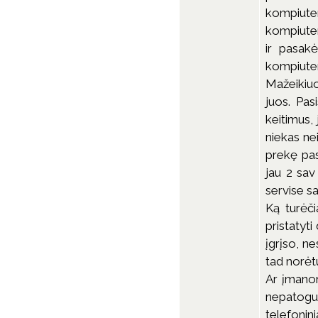
kompiuter
kompiuter
ir pasakė
kompiute
Mažeikiuo
juos. Pas
keitimus, 
niekas ne
prekę pas
jau 2 sav
servise sa
Ką turėč
pristatyti
įgrįso, ne
tad norėtu
Ar įmanom
nepatogu
telefonini