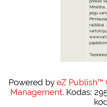
prekės ta
Minėtina, 
jeigu vart
Pirmiausi
raštiškai
vartot
www.varto
papildomų
Teisinink
Powered by
eZ Publish™
Management
. Kodas: 2
kod