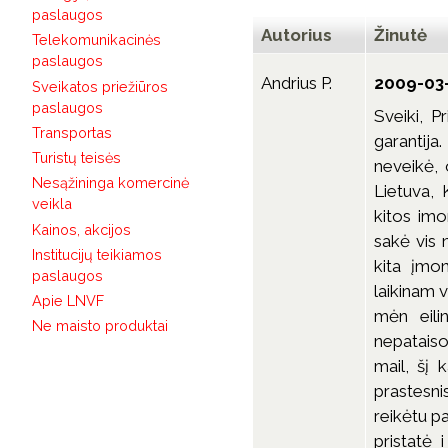
paslaugos
Autorius
Žinutė
Telekomunikacinės
paslaugos
Andrius P.
2009-03-
Sveikatos priežiūros
paslaugos
Sveiki, P
Transportas
garantija
Turistų teisės
neveikė, 
Nesąžininga komercinė
Lietuva, 
veikla
kitos imo
Kainos, akcijos
sakė vis n
Institucijų teikiamos
kita įmon
paslaugos
laikinam v
Apie LNVF
mėn eili
Ne maisto produktai
nepataisom
mail, šį 
prastesnis
reikėtu p
pristatė 