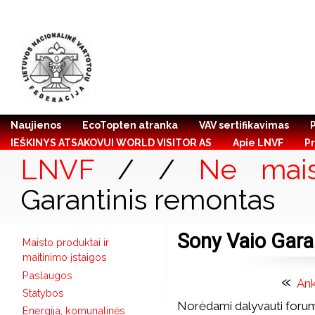
Naujienos
EcoTopten atranka
VAV sertifikavimas
IEŠKINYS ATSAKOVUI WORLD VISITOR AS
Apie LNVF
Pr
LNVF
/
/
Ne mais
Garantinis remontas
Sony Vaio Gara
Maisto produktai ir
maitinimo įstaigos
Paslaugos
«
An
Statybos
Norėdami dalyvauti forum
Energija, komunalinės