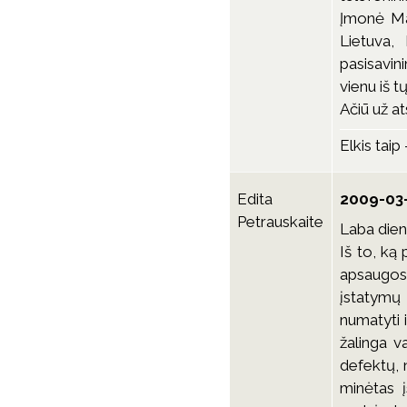
Įmonė Maž
Lietuva,
pasisavin
vienu iš 
Ačiū už a
Elkis taip
Edita
2009-03-
Petrauskaite
Laba dien
Iš to, ką
apsaugos
įstatymų 
numatyti 
žalinga v
defektų, 
minėtas į