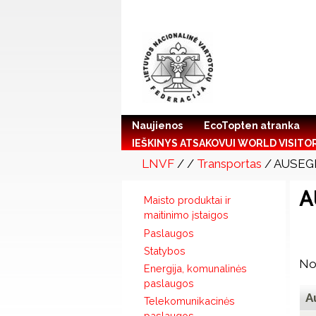
Naujienos
EcoTopten atranka
IEŠKINYS ATSAKOVUI WORLD VISITO
LNVF
/
/
Transportas
/ AUSEGRA
A
Maisto produktai ir
maitinimo įstaigos
Paslaugos
Statybos
Nor
Energija, komunalinės
paslaugos
A
Telekomunikacinės
paslaugos