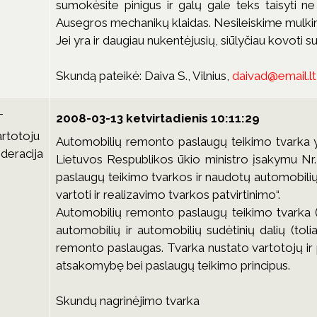
sumokėsite pinigus ir galų gale teks taisyti ne
Ausegros mechanikų klaidas. Nesileiskime mulki
Jei yra ir daugiau nukentėjusių, siūlyčiau kovoti s
Skundą pateikė: Daiva S., Vilnius,
daivad@email.lt
T
2008-03-13 ketvirtadienis 10:11:29
artotoju
Automobilių remonto paslaugų teikimo tvarka y
ederacija
Lietuvos Respublikos ūkio ministro įsakymu Nr
paslaugų teikimo tvarkos ir naudotų automobilių
vartoti ir realizavimo tvarkos patvirtinimo“.
Automobilių remonto paslaugų teikimo tvarka (t
automobilių ir automobilių sudėtinių dalių (tolia
remonto paslaugas. Tvarka nustato vartotojų ir p
atsakomybę bei paslaugų teikimo principus.
Skundų nagrinėjimo tvarka