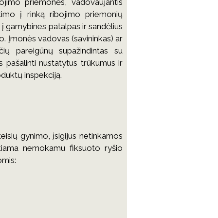
jimo priemonės, vadovaujantis
imo į rinką ribojimo priemonių
 į gamybines patalpas ir sandėlius
o. Įmonės vadovas (savininkas) ar
nčių pareigūnų supažindintas su
is pašalinti nustatytus trūkumus ir
oduktų inspekciją.
eisių gynimo, įsigijus netinkamos
kiama nemokamu fiksuoto ryšio
omis: