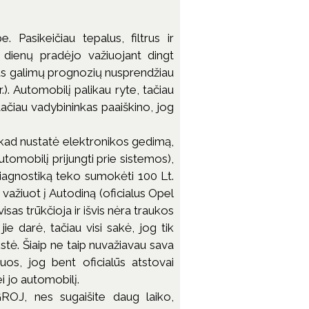
Pasikeičiau tepalus, filtrus ir
 dienų pradėjo važiuojant dingt
jus galimų prognozių nusprendžiau
.). Automobilį palikau ryte, tačiau
, tačiau vadybininkas paaiškino, jog
 kad nustatė elektronikos gedimą,
automobilį prijungti prie sistemos),
 diagnostiką teko sumokėti 100 Lt.
važiuot į Autodiną (oficialus Opel
isas trūkčioja ir išvis nėra traukos
ie darė, tačiau visi sakė, jog tik
kstė. Šiaip ne taip nuvažiavau sava
iuos, jog bent oficialūs atstovai
i jo automobilį.
ROJ, nes sugaišite daug laiko,