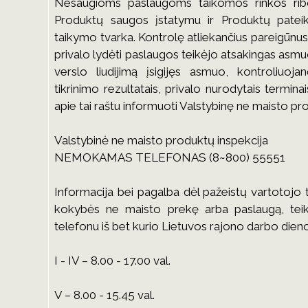
Nesaugioms paslaugoms taikomos rinkos ribo
Produktų saugos įstatymu ir Produktų pateik
taikymo tvarka. Kontrolę atliekančius pareigūnus
privalo lydėti paslaugos teikėjo atsakingas asmu
verslo liudijimą įsigijęs asmuo, kontroliuoja
tikrinimo rezultatais, privalo nurodytais termina
apie tai raštu informuoti Valstybinę ne maisto pr
Valstybinė ne maisto produktų inspekcija
NEMOKAMAS TELEFONAS (8~800) 55551
Informacija bei pagalba dėl pažeistų vartotojo t
kokybės ne maisto prekę arba paslaugą, tei
telefonu iš bet kurio Lietuvos rajono darbo dien
I - IV – 8.00 - 17.00 val.
V – 8.00 - 15.45 val.