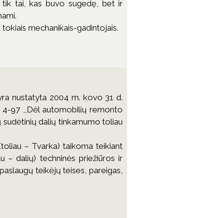
 tik tai, kas buvo sugedę, bet ir
nami.
u tokiais mechanikais-gadintojais.
ra nustatyta 2004 m. kovo 31 d.
. 4-97 ,,Dėl automobilių remonto
 sudėtinių dalių tinkamumo toliau
oliau – Tvarka) taikoma teikiant
u – dalių) techninės priežiūros ir
aslaugų teikėjų teises, pareigas,