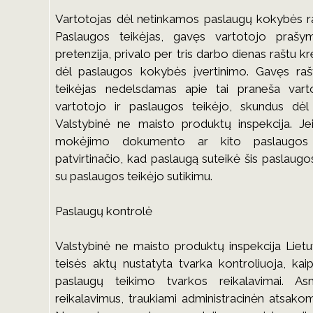
Vartotojas dėl netinkamos paslaugų kokybės raš
Paslaugos teikėjas, gavęs vartotojo prašym
pretenzija, privalo per tris darbo dienas raštu kre
dėl paslaugos kokybės įvertinimo. Gavęs raš
teikėjas nedelsdamas apie tai praneša varto
vartotojo ir paslaugos teikėjo, skundus dė
Valstybinė ne maisto produktų inspekcija. Jei
mokėjimo dokumento ar kito paslaugos 
patvirtinačio, kad paslaugą suteikė šis paslaugos
su paslaugos teikėjo sutikimu.
Paslaugų kontrolė
Valstybinė ne maisto produktų inspekcija Lietu
teisės aktų nustatyta tvarka kontroliuoja, k
paslaugų teikimo tvarkos reikalavimai. A
reikalavimus, traukiami administracinėn atsako