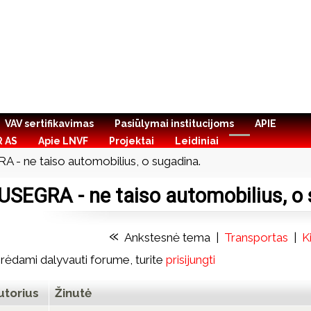
VAV sertifikavimas
Pasiūlymai institucijoms
APIE
R AS
Apie LNVF
Projektai
Leidiniai
 - ne taiso automobilius, o sugadina.
USEGRA - ne taiso automobilius, o 
«
Ankstesnė tema
|
Transportas
|
K
ėdami dalyvauti forume, turite
prisijungti
utorius
Žinutė