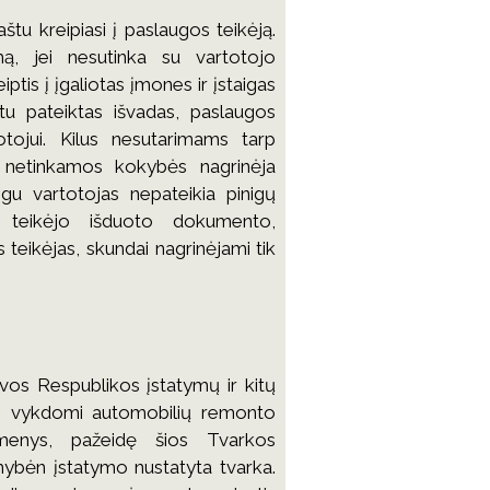
tu kreipiasi į paslaugos teikėją.
ą, jei nesutinka su vartotojo
iptis į įgaliotas įmones ir įstaigas
tu pateiktas išvadas, paslaugos
tojui. Kilus nesutarimams tarp
l netinkamos kokybės nagrinėja
gu vartotojas nepateikia pinigų
teikėjo išduoto dokumento,
 teikėjas, skundai nagrinėjami tik
vos Respublikos įstatymų ir kitų
aip vykdomi automobilių remonto
smenys, pažeidę šios Tvarkos
mybėn įstatymo nustatyta tvarka.