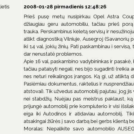
lietis
2008-01-28 pirmadienis 12:48:26
Prieš pusę metų nusipirkau Opel Astra Coupe. 
džiaugiau geru automobiliu, tačiau prieš porą
trauka. Perskambinus keletą servisų ir nesužino
atlikt diagnostiką Vilniuje, Ausegroj (Savanorių pr
iki 14 val. jokių žinių. Pati paskambinau i servisą
dar nenustatė problemos.
Apie 16 val. paskambino vadybininkas ir pasakė,
tačiau pataisyti negali, nes bijo sugadinti (reikia 
nes neturi reikalingos įrangos. Ką gi, už atliktą
Pasiėmiau dokumentus, raktelius ir nusprendžiau 
atstovai). Tik užvedus automobilį pajutau, jog jis v
nei stabdžių. Nuėjau pas meistrus paklaust, ką j
prijungė automobilį prie kompiuterio ir visi išsila
eiga iki Autodinos ir atidaviau automobilį. Tik
atsakingai žiūrės į savo darbą bei gerbs klientą be
Moralas: Nepalikite savo automobilio AUSEG