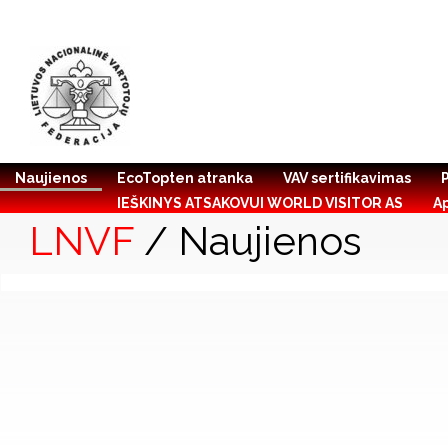
Naujienos
EcoTopten atranka
VAV sertifikavimas
IEŠKINYS ATSAKOVUI WORLD VISITOR AS
A
LNVF
/ Naujienos