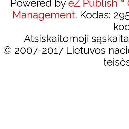
Powered by
eZ Publish™
Management
. Kodas: 2
kod
Atsiskaitomoji sąskai
© 2007-2017 Lietuvos nacio
teisė