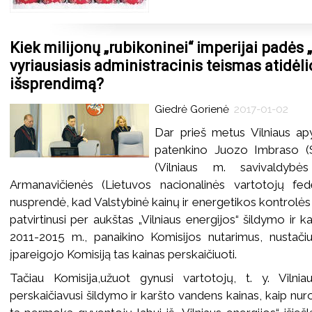
Kiek milijonų „rubikoninei“ imperijai padės 
vyriausiasis administracinis teismas atidė
išsprendimą?
Giedrė Gorienė
2017-01-02
Dar prieš metus Vilniaus ap
patenkino Juozo Imbraso (
(Vilniaus m. savivaldybė
Armanavičienės (Lietuvos nacionalinės vartotojų fed
nusprendė, kad Valstybinė kainų ir energetikos kontrolės 
patvirtinusi per aukštas „Vilniaus energijos“ šildymo ir 
2011-2015 m., panaikino Komisijos nutarimus, nustačius
įpareigojo Komisiją tas kainas perskaičiuoti.
Tačiau Komisija,užuot gynusi vartotojų, t. y. Vilni
perskaičiavusi šildymo ir karšto vandens kainas, kaip nu