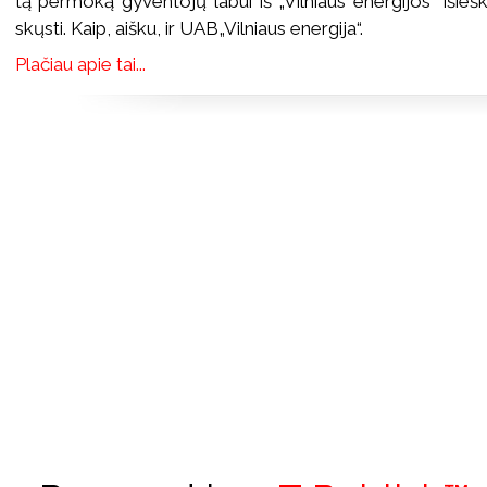
tą permoką gyventojų labui iš „Vilniaus energijos“ išieš
skųsti. Kaip, aišku, ir UAB„Vilniaus energija“.
Plačiau apie tai...