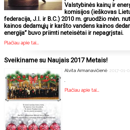
Valstybinės kainų ir ener
komisijos (ieškovas Liet
federacija, J.I. ir B.C.) 2010 m. gruodžio mėn. n
kainos dedamųjų ir karšto vandens kainos deda
energija” buvo priimti neteisėtai ir nepagrįstai.
Plačiau apie tai...
Sveikiname su Naujais 2017 Metais!
Alvita Armanavičienė
2017-01-0
.
Plačiau apie tai...