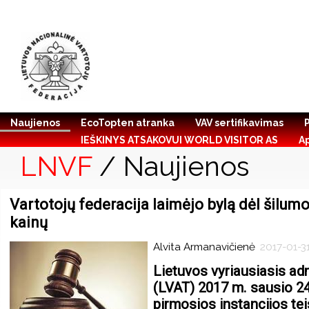
Naujienos
EcoTopten atranka
VAV sertifikavimas
IEŠKINYS ATSAKOVUI WORLD VISITOR AS
A
LNVF
/ Naujienos
Vartotojų federacija laimėjo bylą dėl šilum
kainų
Alvita Armanavičienė
2017-01-3
Lietuvos vyriausiasis ad
(LVAT) 2017 m. sausio 24 
pirmosios instancijos te