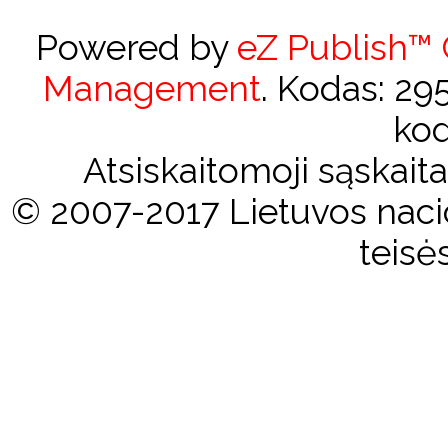
Powered by
eZ Publish™
Management
. Kodas: 2
kod
Atsiskaitomoji sąskai
© 2007-2017 Lietuvos nacio
teisė