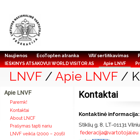
Naujienos
EcoTopten atranka
VAV sertifikavimas
IEŠKINYS ATSAKOVUI WORLD VISITOR AS
Apie LNVF
Pr
LNVF
/
Apie LNVF
/ K
Apie LNVF
Kontaktai
Paremk!
Kontaktai
Kontaktinė informacija:
About LNCF
Stiklių g. 8, LT-01131 Vilni
Prašymas tapti nariu
federacija@vartotojai.eu
LNVF veikla (2000 – 2016)