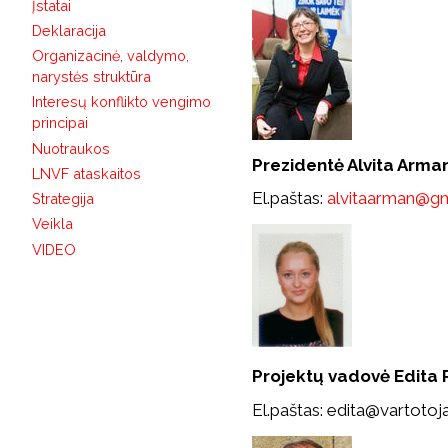
Įstatai
Deklaracija
Organizacinė, valdymo,
narystės struktūra
Interesų konflikto vengimo
principai
Nuotraukos
Prezidentė Alvita Arma
LNVF ataskaitos
El.paštas:
alvitaarman@g
Strategija
Veikla
VIDEO
Projektų vadovė Edita 
El.paštas: edita@vartotoja