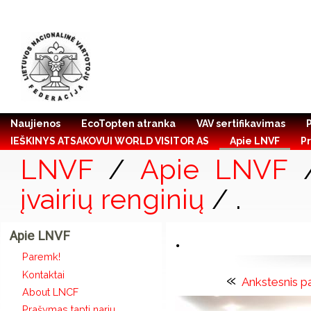
Naujienos
EcoTopten atranka
VAV sertifikavimas
IEŠKINYS ATSAKOVUI WORLD VISITOR AS
Apie LNVF
Pr
LNVF
/
Apie LNVF
įvairių renginių
/ .
Apie LNVF
.
Paremk!
Kontaktai
«
Ankstesnis pa
About LNCF
Prašymas tapti nariu