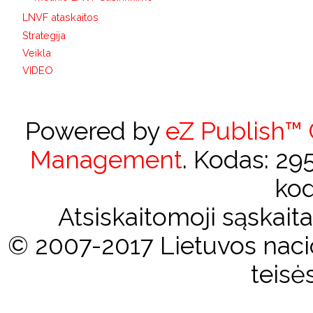
LNVF ataskaitos
Strategija
Veikla
VIDEO
Powered by
eZ Publish™
Management
. Kodas: 2
kod
Atsiskaitomoji sąskai
© 2007-2017 Lietuvos nacio
teisė