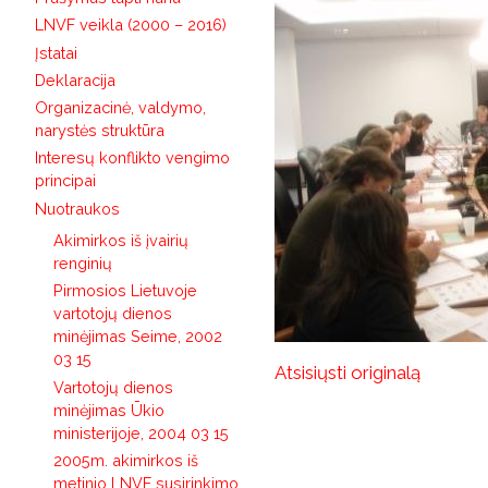
LNVF veikla (2000 – 2016)
Įstatai
Deklaracija
Organizacinė, valdymo,
narystės struktūra
Interesų konflikto vengimo
principai
Nuotraukos
Akimirkos iš įvairių
renginių
Pirmosios Lietuvoje
vartotojų dienos
minėjimas Seime, 2002
03 15
Atsisiųsti originalą
Vartotojų dienos
minėjimas Ūkio
ministerijoje, 2004 03 15
2005m. akimirkos iš
metinio LNVF susirinkimo