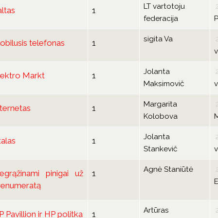
LT vartotoju
altas
1
federacija
P
sigita Va
obilusis telefonas
1
v
Jolanta
lektro Markt
1
Maksimovič
v
Margarita
nternetas
1
Kolobova
Jolanta
talas
1
Stankevič
v
Agnė Staniūtė
egrąžinami pinigai už
1
E
renumeratą
Artūras
 Pavillion ir HP politka
1