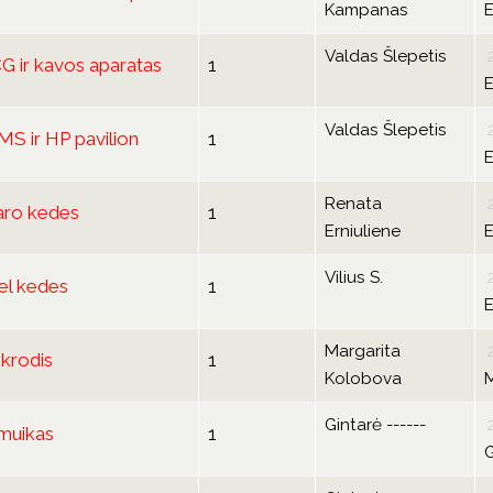
Kampanas
E
Valdas Šlepetis
CG ir kavos aparatas
1
E
Valdas Šlepetis
MS ir HP pavilion
1
E
Renata
aro kedes
1
Erniuliene
E
Vilius S.
el kedes
1
E
Margarita
ikrodis
1
Kolobova
Gintarė ------
muikas
1
G