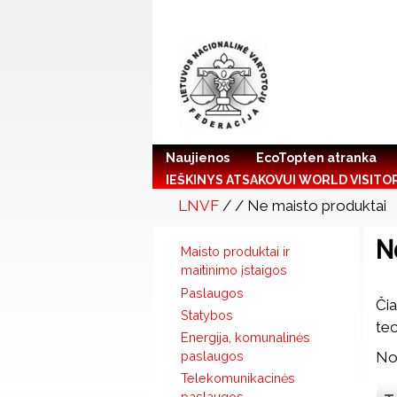
Naujienos
EcoTopten atranka
IEŠKINYS ATSAKOVUI WORLD VISITO
LNVF
/
/ Ne maisto produktai
N
Maisto produktai ir
maitinimo įstaigos
Paslaugos
Čia
Statybos
tec
Energija, komunalinės
Nor
paslaugos
Telekomunikacinės
paslaugos