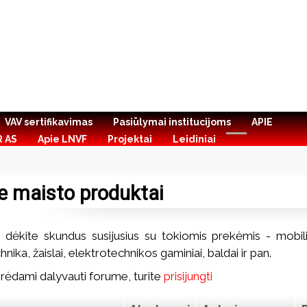
VAV sertifikavimas
Pasiūlymai institucijoms
APIE
R AS
Apie LNVF
Projektai
Leidiniai
e maisto produktai
 dėkite skundus susijusius su tokiomis prekėmis - mobiliej
hnika, žaislai, elektrotechnikos gaminiai, baldai ir pan.
ėdami dalyvauti forume, turite
prisijungti