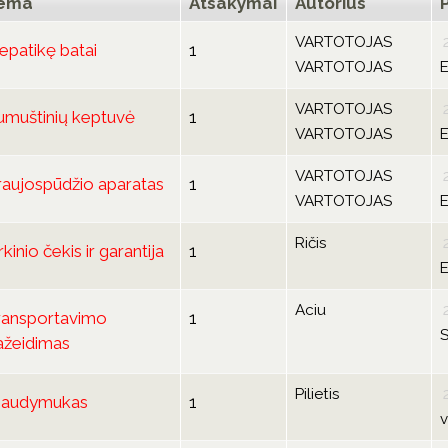
ema
Atsakymai
Autorius
VARTOTOJAS
epatikę batai
1
VARTOTOJAS
E
VARTOTOJAS
umuštinių keptuvė
1
VARTOTOJAS
E
VARTOTOJAS
raujospūdžio aparatas
1
VARTOTOJAS
E
Ričis
rkinio čekis ir garantija
1
E
Aciu
ransportavimo
1
S
ažeidimas
Pilietis
audymukas
1
v