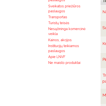
T
Sveikatos priežiūros
paslaugos
N
Transportas
Turistų teisės
S
Nesąžininga komercinė
veikla
Kainos, akcijos
K
Institucijų teikiamos
paslaugos
Apie LNVF
Pi
Ne maisto produktai
T
p
M