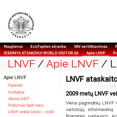
Naujienos
EcoTopten atranka
VAV sertifikavimas
IEŠKINYS ATSAKOVUI WORLD VISITOR AS
Apie LNVF
Pr
LNVF
/
Apie LNVF
/ L
Apie LNVF
LNVF ataskait
Paremk!
Kontaktai
2009 metų LNVF vei
About LNCF
Viena pagrindinių LNVF v
Prašymas tapti nariu
vartotojų informavimą 
LNVF veikla (2000 – 2016)
finansinės paslaugos, k