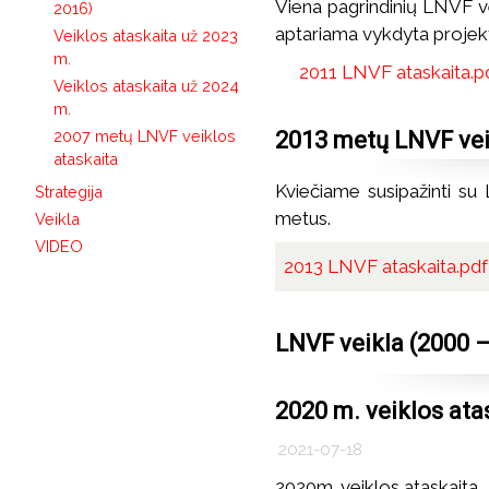
Viena pagrindinių LNVF ve
2016)
aptariama vykdyta projektin
Veiklos ataskaita už 2023
m.
2011 LNVF ataskaita.p
Veiklos ataskaita už 2024
m.
2013 metų LNVF vei
2007 metų LNVF veiklos
ataskaita
Kviečiame susipažinti su 
Strategija
metus.
Veikla
VIDEO
2013 LNVF ataskaita.pdf
LNVF veikla (2000 
2020 m. veiklos ata
2021-07-18
2020m. veiklos ataskaita