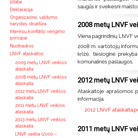
Įstatai
saugūs ir sveikesni maisto
Deklaracija
Organizacinė, valdymo,
2008 metų LNVF vei
narystės struktūra
Interesų konflikto vengimo
Viena pagrindinių LNVF ve
principai
Nuotraukos
2008 m. vartotojų inform
LNVF ataskaitos
krizė, tiesioginė prekyb
komunalinės paslaugos.
2009 metų LNVF veiklos
ataskaita
2008 metų LNVF veiklos
2012 metų LNVF vei
ataskaita
Ataskaitoje aprašomos pag
2012 metų LNVF veiklos
ataskaita
informacija.
2011 metų LNVF veiklos
2012 LNVF ataskaita.p
ataskaita
2013 metų LNVF veiklos
ataskaita
2011 metų LNVF vei
LNVF veikla (2000 –