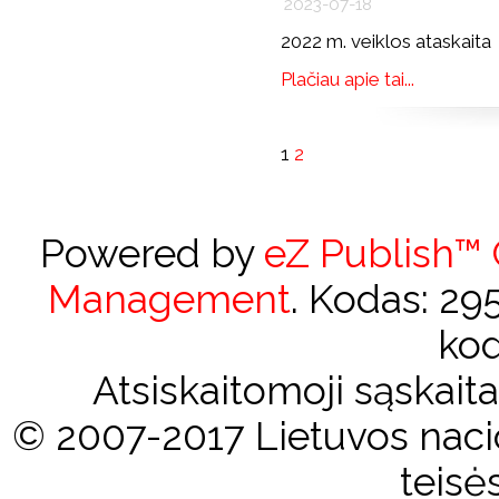
2023-07-18
2022 m. veiklos ataskaita
Plačiau apie tai...
1
2
Powered by
eZ Publish™
Management
. Kodas: 2
kod
Atsiskaitomoji sąskai
© 2007-2017 Lietuvos nacio
teisė