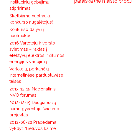
paraiška (ne maisto produ
institucinių gebėjimų
stiprinimas
Skelbiame nuotraukų
konkurso nugalėtojus!
Konkurso dalyvių
nuotraukos
2016 Vartotojų ir verslo
švietimas – raktas į
efektyvų elektros ir šilumos
energijos vartojimą
Vartotojų, perkančių
internetinėse parduotuvėse,
teisės
2013-12-19 Nacionalinis
NVO forumas
2012-12-19 Daugiabučių
namų gyventojų švietimo
projektas
2012-08-22 Pradedama
vykdyti "Lietuvos kaime