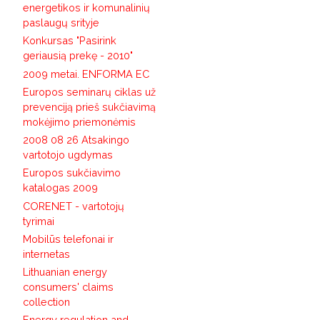
energetikos ir komunalinių
paslaugų srityje
Konkursas "Pasirink
geriausią prekę - 2010"
2009 metai. ENFORMA EC
Europos seminarų ciklas už
prevenciją prieš sukčiavimą
mokėjimo priemonėmis
2008 08 26 Atsakingo
vartotojo ugdymas
Europos sukčiavimo
katalogas 2009
CORENET - vartotojų
tyrimai
Mobilūs telefonai ir
internetas
Lithuanian energy
consumers' claims
collection
Energy regulation and