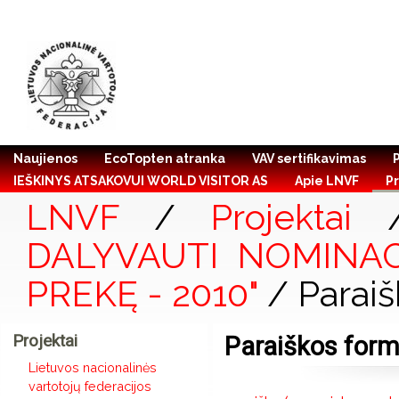
Naujienos
EcoTopten atranka
VAV sertifikavimas
IEŠKINYS ATSAKOVUI WORLD VISITOR AS
Apie LNVF
Pr
LNVF
/
Projektai
DALYVAUTI NOMINACI
PREKĘ - 2010"
/ Paraiš
Projektai
Paraiškos for
Lietuvos nacionalinės
vartotojų federacijos